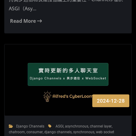
ASGI（Asy…
Read More
2024-12-28
Django Channels
ASGI
,
asynchronous
,
channel layer
,
chatroom
,
consumer
,
django channels
,
synchronous
,
web socket