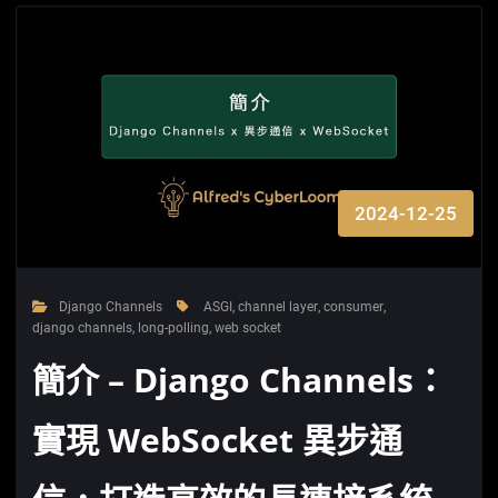
2024-12-25
Django Channels
ASGI
,
channel layer
,
consumer
,
django channels
,
long-polling
,
web socket
簡介 – Django Channels：
實現 WebSocket 異步通