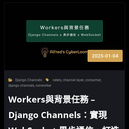
2025-01-04
Django Channels
celery
,
channel layer
,
consumer
,
django channels
,
runworker
Workers與背景任務 –
Django Channels：實現