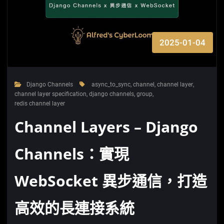
2025-01-04
Django Channels
async_to_sync
,
channel
,
channel layer
,
channel layer specification
,
django channels
,
group
,
redis channel layer
Channel Layers – Django
Channels：實現
WebSocket 異步通信，打造
高效的長連接系統