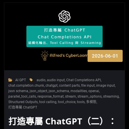
2026-06-01
Al GPT
audio
,
audio input
,
Chat Completions API
,
chat.completion.chunk
,
chatgpt
,
content parts
,
file input
,
image input
,
json schema
,
json_object
,
json_schema
,
modalities
,
openai
,
parallel_tool_calls
,
response_format
,
stream
,
stream_options
,
streaming
,
Structured Outputs
,
tool calling
,
tool_choice
,
tools
,
多模態
,
打造專屬 ChatGPT
打造專屬 ChatGPT（二）：