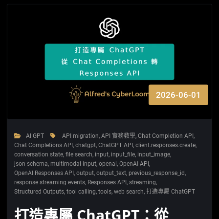
2026-06-01
Al GPT
API migration
,
API 實務教學
,
Chat Completion API
,
Chat Completions API
,
chatgpt
,
ChatGPT API
,
client.responses.create
,
conversation state
,
file search
,
input
,
input_file
,
input_image
,
json schema
,
multimodal input
,
openai
,
OpenAI API
,
OpenAI Responses API
,
output
,
output_text
,
previous_response_id
,
response streaming events
,
Responses API
,
streaming
,
Structured Outputs
,
tool calling
,
tools
,
web search
,
打造專屬 ChatGPT
打造專屬 ChatGPT：從