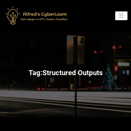
Skip
to
content
Tag:Structured Outputs