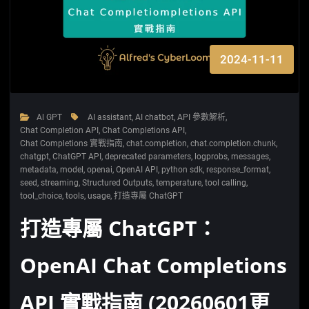
2024-11-11
Al GPT
AI assistant
,
AI chatbot
,
API 參數解析
,
Chat Completion API
,
Chat Completions API
,
Chat Completions 實戰指南
,
chat.completion
,
chat.completion.chunk
,
chatgpt
,
ChatGPT API
,
deprecated parameters
,
logprobs
,
messages
,
metadata
,
model
,
openai
,
OpenAI API
,
python sdk
,
response_format
,
seed
,
streaming
,
Structured Outputs
,
temperature
,
tool calling
,
tool_choice
,
tools
,
usage
,
打造專屬 ChatGPT
打造專屬 ChatGPT：
OpenAI Chat Completions
API 實戰指南 (20260601更