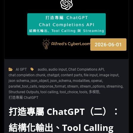
2026-06-01
Al GPT
audio
,
audio input
,
Chat Completions API
,
chat.completion.chunk
,
chatgpt
,
content parts
,
file input
,
image input
,
json schema
,
json_object
,
json_schema
,
modalities
,
openai
,
parallel_tool_calls
,
response_format
,
stream
,
stream_options
,
streaming
,
Structured Outputs
,
tool calling
,
tool_choice
,
tools
,
多模態
,
打造專屬 ChatGPT
打造專屬 ChatGPT（二）：
結構化輸出、Tool Calling