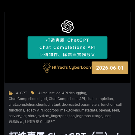
2026-06-01
Al GPT
AI request log
,
API debugging
,
Chat Completion object
,
Chat Completions API
,
chat.completion
,
chat.completion.chunk
,
chatgpt
,
deprecated parameters
,
function_call
,
functions
,
legacy API
,
logprobs
,
max_tokens
,
metadata
,
openai
,
seed
,
service_tier
,
store
,
system_fingerprint
,
top_logprobs
,
usage
,
user
,
實務設定
,
打造專屬 ChatGPT