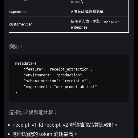
classify
experiment
A/B test 或實驗名稱
使用者方案，例如 free、pro、
customer_tier
enterprise
例如：
metadata={

    "feature": "receipt_extraction",

    "environment": "production",

    "schema_version": "receipt_v2",

    "experiment": "ocr_prompt_ab_test"

}
這樣你之後就能比較：
receipt_v1 和 receipt_v2 哪個抽取品質比較好。
哪個功能的 token 消耗最高。