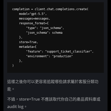
completion = client.chat.completions.create(

    model="gpt-5.5",

    messages=messages,

    response_format={

        "type": "json_schema",

        "json_schema": schema

    },

    store=True,

    metadata={

        "feature": "support_ticket_classifier",

        "environment": "production"

    },

)
這樣之後你可以更容易追蹤哪些請求屬於客服分類功
能。
不過，store=True 不應該取代你自己的產品資料庫或
audit log。