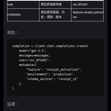
user
標記終端使用者
usr_8f3a91
標記請求脈絡、功
feature=receipt_extract
metadata
能、環境、版本
ion
例如：
completion = client.chat.completions.create(

    model="gpt-5.5",

    messages=messages,

    user="usr_8f3a91",

    metadata={

        "feature": "receipt_extraction",

        "environment": "production",

        "schema_version": "receipt_v2"

    },

)
這裡：