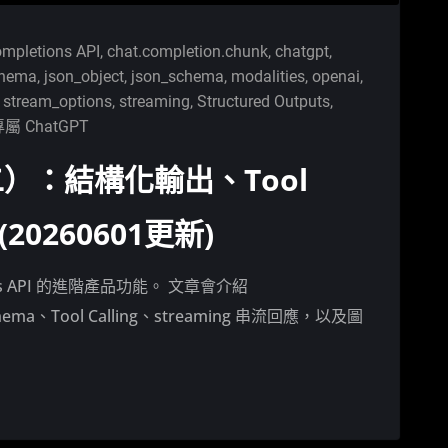
ompletions API
,
chat.completion.chunk
,
chatgpt
,
chema
,
json_object
,
json_schema
,
modalities
,
openai
,
,
stream_options
,
streaming
,
Structured Outputs
,
屬 ChatGPT
二）：結構化輸出、Tool
g (20260601更新)
ns API 的進階產品功能。 文章會介紹
_schema、Tool Calling、streaming 串流回應，以及圖