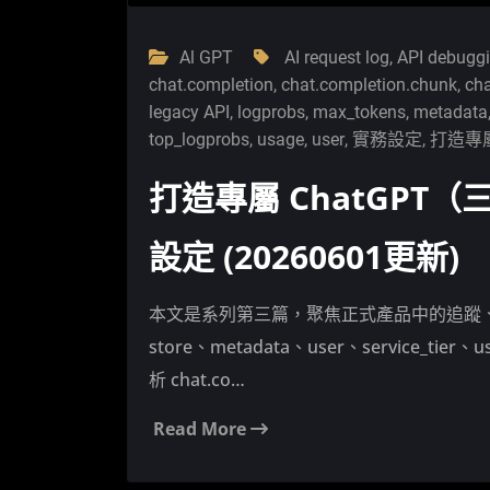
Al GPT
AI request log
,
API debugg
chat.completion
,
chat.completion.chunk
,
ch
legacy API
,
logprobs
,
max_tokens
,
metadata
top_logprobs
,
usage
,
user
,
實務設定
,
打造專屬
打造專屬 ChatGP
設定 (20260601更新)
本文是系列第三篇，聚焦正式產品中的追蹤
store、metadata、user、service_tier、
析 chat.co…
Read More