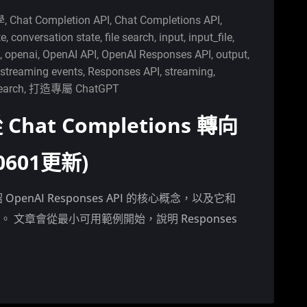
學
,
Chat Completion API
,
Chat Completions API
,
te
,
conversation state
,
file search
,
input
,
input_file
,
t
,
openai
,
OpenAI API
,
OpenAI Responses API
,
output
,
 streaming events
,
Responses API
,
streaming
,
earch
,
打造專屬 ChatGPT
hat Completions 轉向
60601更新)
介紹 OpenAI Responses API 的核心概念，以及它和
的差異。 文章會從最小可用範例開始，說明 Responses