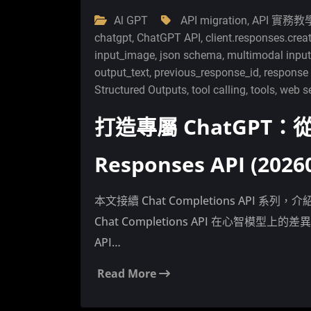
Al GPT
API migration
,
API 實務教
chatgpt
,
ChatGPT API
,
client.responses.crea
input_image
,
json schema
,
multimodal inpu
output_text
,
previous_response_id
,
response
Structured Outputs
,
tool calling
,
tools
,
web s
打造專屬 ChatGPT：從 C
Responses API (202
本文接續 Chat Completions API 系列，
Chat Completions API 在心智模型上
API…
Read More