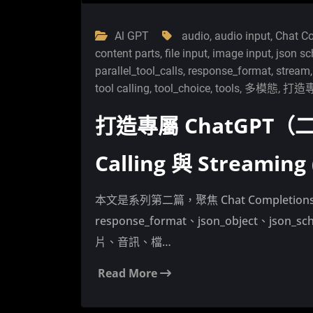
Al GPT
audio
,
audio input
,
Chat C
content parts
,
file input
,
image input
,
json s
parallel_tool_calls
,
response_format
,
stream
tool calling
,
tool_choice
,
tools
,
多模態
,
打造專
打造專屬 ChatGPT（
Calling 與 Streamin
本文是系列第二篇，聚焦 Chat Completio
response_format、json_object、json
片、音訊、檔…
Read More