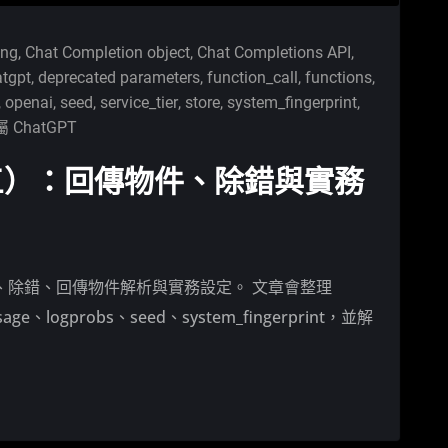
ing
,
Chat Completion object
,
Chat Completions API
,
atgpt
,
deprecated parameters
,
function_call
,
functions
,
,
openai
,
seed
,
service_tier
,
store
,
system_fingerprint
,
 ChatGPT
T（三）：回傳物件、除錯與實務
、除錯、回傳物件解析與實務設定。 文章會整理
usage、logprobs、seed、system_fingerprint，並解