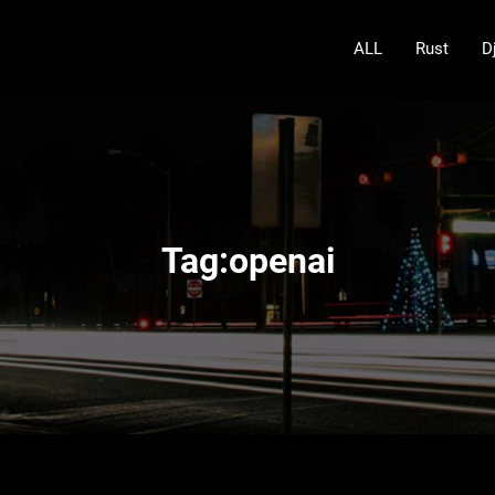
ALL
Rust
D
Tag:openai