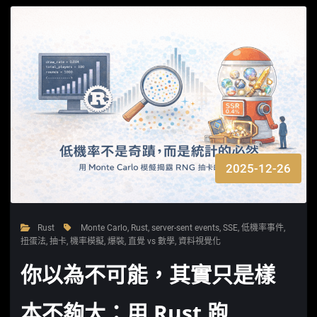
2025-12-26
Rust
Monte Carlo
,
Rust
,
server-sent events
,
SSE
,
低機率事件
,
扭蛋法
,
抽卡
,
機率模擬
,
爆裝
,
直覺 vs 數學
,
資料視覺化
你以為不可能，其實只是樣
本不夠大：用 Rust 跑