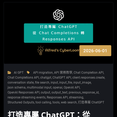
2026-06-01
Al GPT
API migration
,
API 實務教學
,
Chat Completion API
,
Chat Completions API
,
chatgpt
,
ChatGPT API
,
client.responses.create
,
conversation state
,
file search
,
input
,
input_file
,
input_image
,
json schema
,
multimodal input
,
openai
,
OpenAI API
,
OpenAI Responses API
,
output
,
output_text
,
previous_response_id
,
response streaming events
,
Responses API
,
streaming
,
Structured Outputs
,
tool calling
,
tools
,
web search
,
打造專屬 ChatGPT
打造專屬 ChatGPT：從