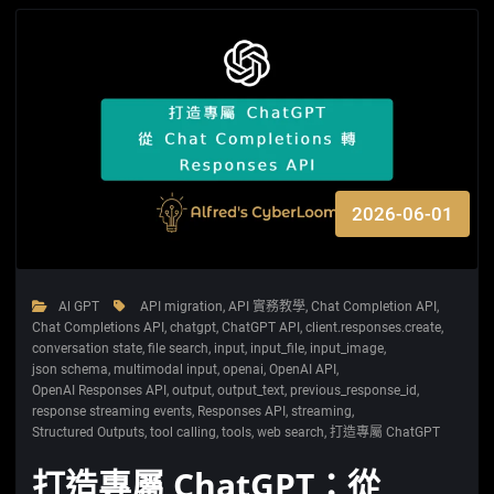
2026-06-01
Al GPT
API migration
,
API 實務教學
,
Chat Completion API
,
Chat Completions API
,
chatgpt
,
ChatGPT API
,
client.responses.create
,
conversation state
,
file search
,
input
,
input_file
,
input_image
,
json schema
,
multimodal input
,
openai
,
OpenAI API
,
OpenAI Responses API
,
output
,
output_text
,
previous_response_id
,
response streaming events
,
Responses API
,
streaming
,
Structured Outputs
,
tool calling
,
tools
,
web search
,
打造專屬 ChatGPT
打造專屬 ChatGPT：從